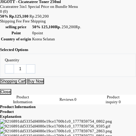
JIGOTT - Cicateatree Toner 250ml
Cicateatree 5in1 Special Price on Bundle Menu
0
(0)
50%
Rp.125,100
Rp.250,200
Shipping Fee
Free Shipping
selling price
50%
125,100Rp.
250,200Rp.
Point
0point
Country of origin
Korea Selatan
Selected Options
Quantity
Shopping Cart
Buy Now
Close
Product
Product
Reviews
0
Information
inquiry
0
Product Information
Product
Explanation