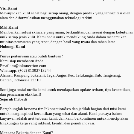
Visi Kami
Mewujudkan kulit sehat bagi setiap orang, dengan produk yang terinspirasi oleh
alam dan diformulasikan menggunakan teknologi terkini.
Misi Kami
Memberikan solusi skincare yang aman, berkualitas, dan sesuai dengan kebutuhan
unik setiap jenis kulit. Kami hadir untuk mendukung Anda dalam menemukan
rutinitas perawatan yang tepat, dengan hasil yang nyata dan tahan lama.
Hubungi Kami
Punya pertanyaan atau butuh bantuan?
Kami siap membantu Anda!
Email: cs@inkonection.com
Whatsapp: (+62) 81392713244
Alamat: Kampung Sukatani, Tegal Angus Kec. Teluknaga, Kab. Tangerang,
Banten, Indonesia 15510
Ikuti juga sosial media kami untuk mendapatkan update terbaru, tips kecantikan,
dan penawaran eksklusif!
Sejarah Pribadi
Bergabunglah bersama tim Inkonection&co dan jadilah bagian dari misi kami
untuk menginspirasi kecantikan yang sehat dan alami. Kami percaya bahwa
karyawan adalah aset terbesar kami, dan kami berkomitmen untuk menciptakan
lingkungan kerja yang inklusif, kreatif, dan penuh inovasi.
Mengapa Bekerja dengan Kami?