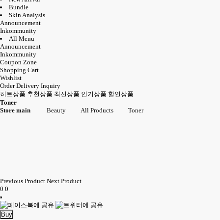
Bundle
Skin Analysis
Announcement
Inkommunity
All Menu
Announcement
Inkommunity
Coupon Zone
Shopping Cart
Wishlist
Order Delivery Inquiry
히트상품
추천상품
최신상품
인기상품
할인상품
Toner
Store main
Beauty
All Products
Toner
Previous Product
Next Product
0
0
Buy