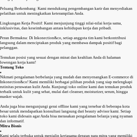
Peluang Berkembang: Kami mendukung pengembangan karir dan menyediakan
pelatihan untuk meningkatkan keterampilan Anda.
Lingkungan Kerja Positif: Kami menjunjung tinggi nilai-nilai kerja sama,
inklusivitas, dan keseimbangan antara kehidupan kerja dan pribadi.
Peran Bermakna: Di Inkonection&co, setiap anggota tim kami berkontribusi
langsung dalam menciptakan produk yang membawa dampak positif bagi
pelanggan.
Temukan posisi yang sesuai dengan minat dan keahlian Anda di halaman
lowongan kerja kami!
Tentang Toko
Nikmati pengalaman berbelanja yang mudah dan menyenangkan E-commerce di
Inkonection&co! Kami memiliki berbagai pilihan produk yang siap melengkapi
rutinitas perawatan kulit Anda. Kunjungi toko online kami dan temukan produk
terbaik untuk kulit yang sehat, mulai dari cleanser, moisturizer, serum, hingga
masker wajah.
Anda juga bisa mengunjungi gerai offline kami yang tersebar di beberapa kota
besar untuk mendapatkan konsultasi langsung dari beauty advisor kami. Setiap
toko kami didesain agar Anda bisa merasakan pengalaman belanja yang nyaman
dan informatif.
Mitra Bisnis
Kami selalu terbuka untuk menjalin kerjasama dengan para mitra yang memiliki