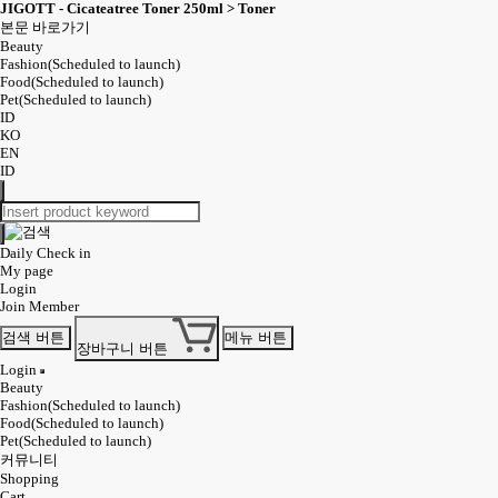
JIGOTT - Cicateatree Toner 250ml > Toner
본문 바로가기
Beauty
Fashion(Scheduled to launch)
Food(Scheduled to launch)
Pet(Scheduled to launch)
ID
KO
EN
ID
Daily Check in
My page
Login
Join Member
검색 버튼
메뉴 버튼
장바구니 버튼
Login
Beauty
Fashion(Scheduled to launch)
Food(Scheduled to launch)
Pet(Scheduled to launch)
커뮤니티
Shopping
Cart