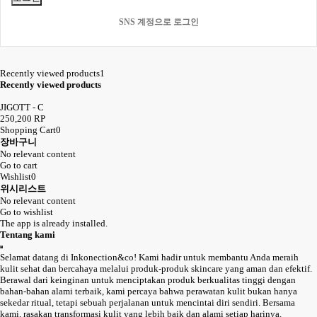
SNS 계정으로 로그인
Recently viewed products
1
Recently viewed products
JIGOTT - C
250,200 RP
Shopping Cart
0
장바구니
No relevant content
Go to cart
Wishlist
0
위시리스트
No relevant content
Go to wishlist
The app is already installed.
Tentang kami
Selamat datang di Inkonection&co! Kami hadir untuk membantu Anda meraih
kulit sehat dan bercahaya melalui produk-produk skincare yang aman dan efektif.
Berawal dari keinginan untuk menciptakan produk berkualitas tinggi dengan
bahan-bahan alami terbaik, kami percaya bahwa perawatan kulit bukan hanya
sekedar ritual, tetapi sebuah perjalanan untuk mencintai diri sendiri. Bersama
kami, rasakan transformasi kulit yang lebih baik dan alami setiap harinya.