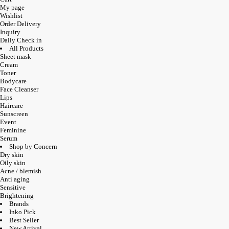
My page
Wishlist
Order Delivery
Inquiry
Daily Check in
All Products
Sheet mask
Cream
Toner
Bodycare
Face Cleanser
Lips
Haircare
Sunscreen
Event
Feminine
Serum
Shop by Concern
Dry skin
Oily skin
Acne / blemish
Anti aging
Sensitive
Brightening
Brands
Inko Pick
Best Seller
New Arrival