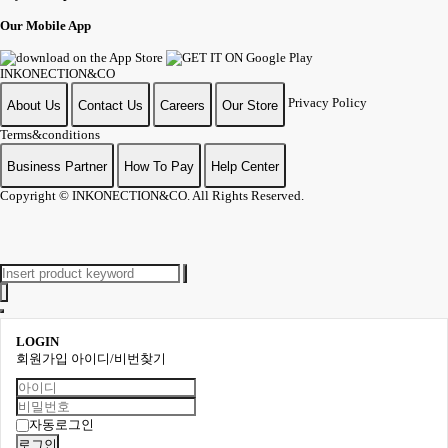
Our Mobile App
INKONECTION&CO
Privacy Policy
About Us
Contact Us
Careers
Our Store
Terms&conditions
Business Partner
How To Pay
Help Center
Copyright
© INKONECTION&CO. All Rights Reserved.
LOGIN
회원가입
아이디/비번찾기
자동로그인
로그인