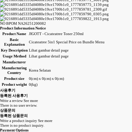
NO BPOM NA26251200082
Product Information Notice
Product Name
JIGOTT - Cicateatree Toner 250ml
Basic
Cicateatree 5in1 Special Price on Bundle Menu
Explanation
Key Description
Lihat gambar detail page
Usage Method
Lihat gambar detail page
Manufacturer
Manufacturing
Korea Selatan
Country
Product size
0(cm) x 0(cm) x 0(cm)
Product weight
0(kg)
사용후기
등록된 사용후기
Write a review
See more
There is no user review.
상품문의
등록된 상품문의
Write a product inquiry
See more
There is no product inquiry.
Payment Options