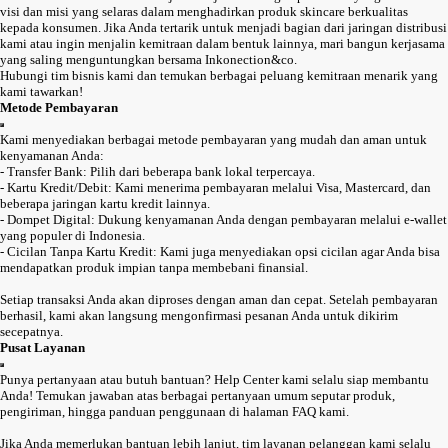
visi dan misi yang selaras dalam menghadirkan produk skincare berkualitas
kepada konsumen. Jika Anda tertarik untuk menjadi bagian dari jaringan distribusi
kami atau ingin menjalin kemitraan dalam bentuk lainnya, mari bangun kerjasama
yang saling menguntungkan bersama Inkonection&co.
Hubungi tim bisnis kami dan temukan berbagai peluang kemitraan menarik yang
kami tawarkan!
Metode Pembayaran
Kami menyediakan berbagai metode pembayaran yang mudah dan aman untuk
kenyamanan Anda:
- Transfer Bank: Pilih dari beberapa bank lokal terpercaya.
- Kartu Kredit/Debit: Kami menerima pembayaran melalui Visa, Mastercard, dan
beberapa jaringan kartu kredit lainnya.
- Dompet Digital: Dukung kenyamanan Anda dengan pembayaran melalui e-wallet
yang populer di Indonesia.
- Cicilan Tanpa Kartu Kredit: Kami juga menyediakan opsi cicilan agar Anda bisa
mendapatkan produk impian tanpa membebani finansial.
Setiap transaksi Anda akan diproses dengan aman dan cepat. Setelah pembayaran
berhasil, kami akan langsung mengonfirmasi pesanan Anda untuk dikirim
secepatnya.
Pusat Layanan
Punya pertanyaan atau butuh bantuan? Help Center kami selalu siap membantu
Anda! Temukan jawaban atas berbagai pertanyaan umum seputar produk,
pengiriman, hingga panduan penggunaan di halaman FAQ kami.
Jika Anda memerlukan bantuan lebih lanjut, tim layanan pelanggan kami selalu