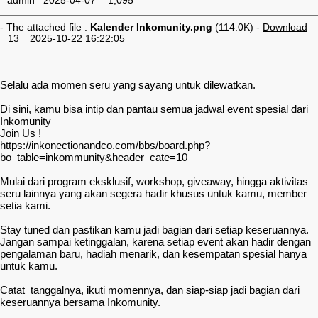
admin
2025-04-07
1,095
- The attached file :
Kalender Inkomunity.png
(114.0K) -
Download
13
2025-10-22 16:22:05
Selalu ada momen seru yang sayang untuk dilewatkan.
Di sini, kamu bisa intip dan pantau semua jadwal event spesial dari
Inkomunity
Join Us !
https://inkonectionandco.com/bbs/board.php?
bo_table=inkommunity&header_cate=10
Mulai dari program eksklusif, workshop, giveaway, hingga aktivitas
seru lainnya yang akan segera hadir khusus untuk kamu, member
setia kami.
Stay tuned dan pastikan kamu jadi bagian dari setiap keseruannya.
Jangan sampai ketinggalan, karena setiap event akan hadir dengan
pengalaman baru, hadiah menarik, dan kesempatan spesial hanya
untuk kamu.
Catat tanggalnya, ikuti momennya, dan siap-siap jadi bagian dari
keseruannya bersama Inkomunity.