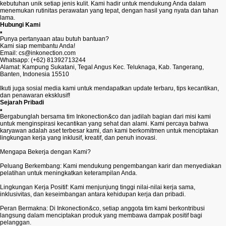
kebutuhan unik setiap jenis kulit. Kami hadir untuk mendukung Anda dalam
menemukan rutinitas perawatan yang tepat, dengan hasil yang nyata dan tahan
lama.
Hubungi Kami
Punya pertanyaan atau butuh bantuan?
Kami siap membantu Anda!
Email: cs@inkonection.com
Whatsapp: (+62) 81392713244
Alamat: Kampung Sukatani, Tegal Angus Kec. Teluknaga, Kab. Tangerang,
Banten, Indonesia 15510
Ikuti juga sosial media kami untuk mendapatkan update terbaru, tips kecantikan,
dan penawaran eksklusif!
Sejarah Pribadi
Bergabunglah bersama tim Inkonection&co dan jadilah bagian dari misi kami
untuk menginspirasi kecantikan yang sehat dan alami. Kami percaya bahwa
karyawan adalah aset terbesar kami, dan kami berkomitmen untuk menciptakan
lingkungan kerja yang inklusif, kreatif, dan penuh inovasi.
Mengapa Bekerja dengan Kami?
Peluang Berkembang: Kami mendukung pengembangan karir dan menyediakan
pelatihan untuk meningkatkan keterampilan Anda.
Lingkungan Kerja Positif: Kami menjunjung tinggi nilai-nilai kerja sama,
inklusivitas, dan keseimbangan antara kehidupan kerja dan pribadi.
Peran Bermakna: Di Inkonection&co, setiap anggota tim kami berkontribusi
langsung dalam menciptakan produk yang membawa dampak positif bagi
pelanggan.