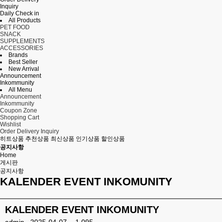
Inquiry
Daily Check in
All Products
PET FOOD
SNACK
SUPPLEMENTS
ACCESSORIES
Brands
Best Seller
New Arrival
Announcement
Inkommunity
All Menu
Announcement
Inkommunity
Coupon Zone
Shopping Cart
Wishlist
Order Delivery Inquiry
히트상품
추천상품
최신상품
인기상품
할인상품
공지사항
Home
게시판
공지사항
KALENDER EVENT INKOMUNITY
KALENDER EVENT INKOMUNITY