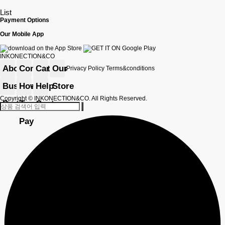
List
Payment Options
Our Mobile App
INKONECTION&CO
About
Contact
Careers
Our
Privacy Policy
Terms&conditions
Us
Business
Us
How
Help
Store
Copyright
© INKONECTION&CO. All Rights Reserved.
Partner
To
Center
Pay