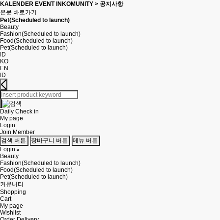
KALENDER EVENT INKOMUNITY > 공지사항
본문 바로가기
Pet(Scheduled to launch)
Beauty
Fashion(Scheduled to launch)
Food(Scheduled to launch)
Pet(Scheduled to launch)
ID
KO
EN
ID
Daily Check in
My page
Login
Join Member
검색 버튼
장바구니 버튼
메뉴 버튼
Login
Beauty
Fashion(Scheduled to launch)
Food(Scheduled to launch)
Pet(Scheduled to launch)
커뮤니티
Shopping
Cart
My page
Wishlist
Order Delivery