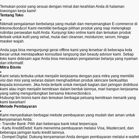
Temukan posisi yang sesuai dengan minat dan keahlian Anda di halaman
lowongan kerja kami!
Tentang Toko
Nikmati pengalaman berbelanja yang mudah dan menyenangkan E-commerce di
Inkonection&co! Kami memiliki berbagai pilihan produk yang siap melengkapi
rutinitas perawatan kulit Anda. Kunjungi toko online kami dan temukan produk
terbaik untuk kulit yang sehat, mulai dari cleanser, moisturizer, serum, hingga
masker wajah.
Anda juga bisa mengunjungi gerai offline kami yang tersebar di beberapa kota
besar untuk mendapatkan konsultasi langsung dari beauty advisor kami. Setiap
toko kami didesain agar Anda bisa merasakan pengalaman belanja yang nyaman
dan informatif.
Mitra Bisnis
Kami selalu terbuka untuk menjalin kerjasama dengan para mitra yang memiliki
visi dan misi yang selaras dalam menghadirkan produk skincare berkualitas
kepada konsumen. Jika Anda tertarik untuk menjadi bagian dari jaringan distribusi
kami atau ingin menjalin kemitraan dalam bentuk lainnya, mari bangun kerjasama
yang saling menguntungkan bersama Inkonection&co.
Hubungi tim bisnis kami dan temukan berbagai peluang kemitraan menarik yang
kami tawarkan!
Metode Pembayaran
Kami menyediakan berbagai metode pembayaran yang mudah dan aman untuk
kenyamanan Anda:
- Transfer Bank: Pilih dari beberapa bank lokal terpercaya.
- Kartu Kredit/Debit: Kami menerima pembayaran melalui Visa, Mastercard, dan
beberapa jaringan kartu kredit lainnya.
- Dompet Digital: Dukung kenyamanan Anda dengan pembayaran melalui e-wallet